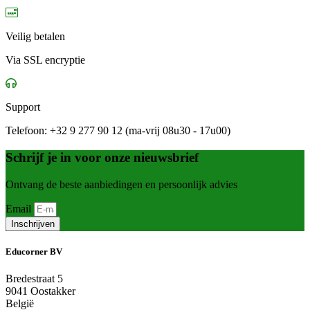
Veilig betalen
Via SSL encryptie
Support
Telefoon: +32 9 277 90 12 (ma-vrij 08u30 - 17u00)
Schrijf je in voor onze nieuwsbrief
Ontvang de beste aanbiedingen en persoonlijk advies
Email
Inschrijven
Educorner BV
Bredestraat 5
9041 Oostakker
België