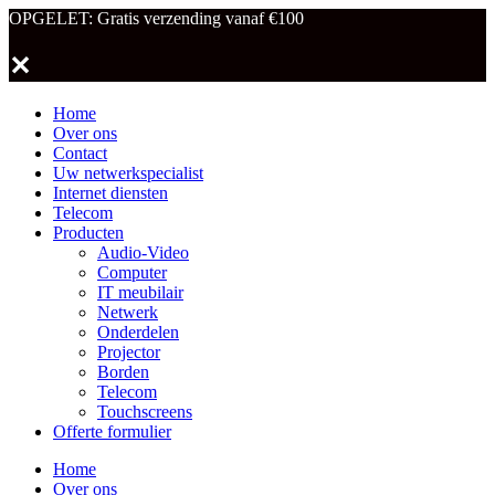
OPGELET: Gratis verzending vanaf €100
✕
Home
Over ons
Contact
Uw netwerkspecialist
Internet diensten
Telecom
Producten
Audio-Video
Computer
IT meubilair
Netwerk
Onderdelen
Projector
Borden
Telecom
Touchscreens
Offerte formulier
Home
Over ons