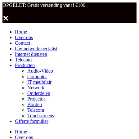
OPGELET: Gratis verzending vanaf €100
✕
Home
Over ons
Contact
Uw netwerkspecialist
Internet diensten
Telecom
Producten
Audio-Video
Computer
IT meubilair
Netwerk
Onderdelen
Projector
Borden
Telecom
Touchscreens
Offerte formulier
Home
Over ons