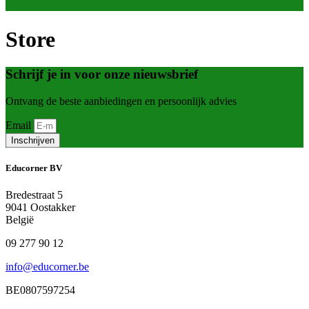
Store
Schrijf je in voor onze nieuwsbrief
Ontvang de beste aanbiedingen en persoonlijk advies
Email
Inschrijven
Educorner BV
Bredestraat 5
9041 Oostakker
België
09 277 90 12
info@educorner.be
BE0807597254