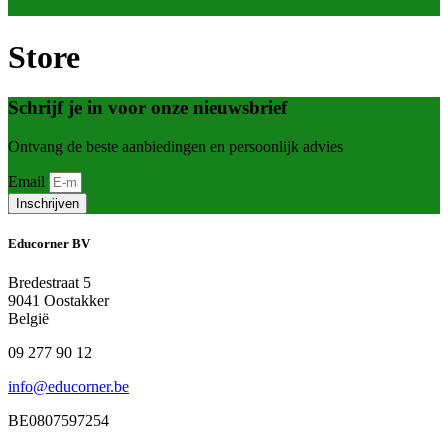
Store
Schrijf je in voor onze nieuwsbrief
Ontvang de beste aanbiedingen en persoonlijk advies
Email
Inschrijven
Educorner BV
Bredestraat 5
9041 Oostakker
België
09 277 90 12
info@educorner.be
BE0807597254