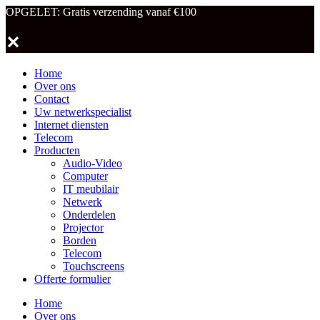
OPGELET: Gratis verzending vanaf €100
✕
Home
Over ons
Contact
Uw netwerkspecialist
Internet diensten
Telecom
Producten
Audio-Video
Computer
IT meubilair
Netwerk
Onderdelen
Projector
Borden
Telecom
Touchscreens
Offerte formulier
Home
Over ons