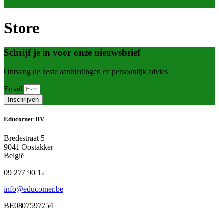
Store
Schrijf je in voor onze nieuwsbrief
Ontvang de beste aanbiedingen en persoonlijk advies
Email
Inschrijven
Educorner BV
Bredestraat 5
9041 Oostakker
België
09 277 90 12
info@educorner.be
BE0807597254