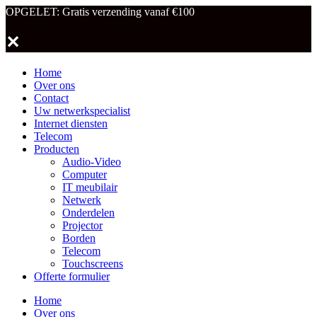
OPGELET: Gratis verzending vanaf €100
✕
Home
Over ons
Contact
Uw netwerkspecialist
Internet diensten
Telecom
Producten
Audio-Video
Computer
IT meubilair
Netwerk
Onderdelen
Projector
Borden
Telecom
Touchscreens
Offerte formulier
Home
Over ons